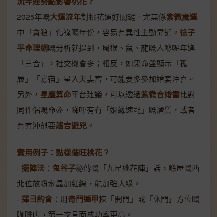
流年運勢點影響桃花？
2026年嘅
大運流年
對桃花運好關鍵，尤其係
紫微歲運
中「貪狼」化祿嘅年份，容易有異性主動靠近。
徐子
平命理網
嘅分析就提到，屬猴、鼠、龍嘅人喺呢年逢
「三合」，社交機會多；相反，如果命盤顯示「孤
辰」「寡宿」星入夫妻宮，可能要多參加婚宴沖喜。
另外，
星塵算命
平台建議，可以透過
紫微合婚書
比對
同伴侶嘅命盤，睇吓有冇「姻緣速配」嘅潛質，或者
有冇沖剋要
趨吉避兇
。
實用例子：點樣催旺桃花？
-
擺陣法
：
鬼谷子
秘傳嘅「九星桃花陣」話，喺屋嘅西
北位放粉水晶加紅線，能加強人緣。
-
擇日約會
：用
奇門遁甲
揀「開門」或「休門」方位嘅
咖啡店，第一次見面成功率更高。