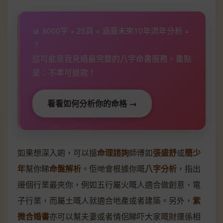
📊 8000字 × 25頁 × 涵蓋未來10年流年分析 =
？
這可能是我見過最完整的八字命書服務。重點
是：不準可退款！
看看如何分析你的命格 →
如果想深入啲，可以搵
命理諮詢
師傅如
張盛舒
或
簡少
年
幫你睇
命盤解析
。佢哋會根據你嘅
八字分析
，指出
邊個行業最夾你，例如五行屬火嘅人適合做創意、電
子行業，而屬土嘅人就適合地產或者建築。另外，
紫
微合婚書
亦可以幫夫妻或者情侶睇吓大家嘅財運係相