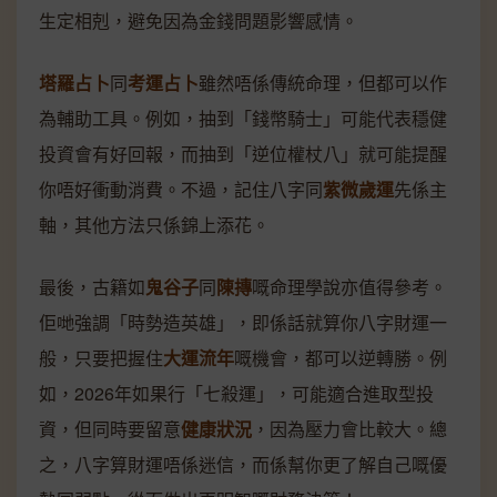
生定相剋，避免因為金錢問題影響感情。
塔羅占卜
同
考運占卜
雖然唔係傳統命理，但都可以作
為輔助工具。例如，抽到「錢幣騎士」可能代表穩健
投資會有好回報，而抽到「逆位權杖八」就可能提醒
你唔好衝動消費。不過，記住八字同
紫微歲運
先係主
軸，其他方法只係錦上添花。
最後，古籍如
鬼谷子
同
陳摶
嘅命理學說亦值得參考。
佢哋強調「時勢造英雄」，即係話就算你八字財運一
般，只要把握住
大運流年
嘅機會，都可以逆轉勝。例
如，2026年如果行「七殺運」，可能適合進取型投
資，但同時要留意
健康狀況
，因為壓力會比較大。總
之，八字算財運唔係迷信，而係幫你更了解自己嘅優