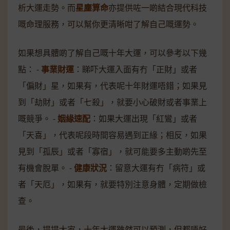
析大運走勢。而
星塵算命
亦提供咗一啲結合現代科技
嘅命理服務，可以幫你更清晰咁了解自己嘅運勢。
如果想具體啲了解自己嘅十年大運，可以參考以下幾
點： -
事業財運
：睇吓大運入面有冇「正財」或者
「偏財」星，如果有，代表呢十年財運唔錯；如果見
到「劫財」或者「七殺」，就要小心破財或者事業上
嘅競爭。 -
姻緣速配
：如果大運出現「紅鸞」或者
「天喜」，代表呢段時間容易遇到正緣；相反，如果
見到「孤辰」或者「寡宿」，就可能要多主動啲先至
有機會脫單。 -
健康狀況
：留意大運有冇「病符」或
者「天厄」，如果有，就要特別注意身體，定期做檢
查。
最後，提提大家，十年大運雖然可以預測，但都唔好