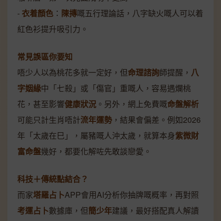
-
衣着顏色
：
陳摶
嘅五行理論話，八字缺火嘅人可以着
紅色衫提升吸引力。
常見誤區你要知
唔少人以為桃花多就一定好，但
命理諮詢
師提醒，
八
字姻緣
中「七殺」或「傷官」重嘅人，容易遇爛桃
花，甚至影響
健康狀況
。另外，網上免費嘅
命盤解析
可能只計生肖唔計
流年運勢
，結果會偏差。例如2026
年「太歲在巳」，屬豬嘅人沖太歲，就算本身
紫微財
富命盤
幾好，都要化解咗先敢談戀愛。
科技＋傳統點結合？
而家
塔羅占卜
APP會用AI分析你抽牌嘅概率，再對照
考運占卜
數據庫，但
簡少年
建議，最好搭配真人解讀