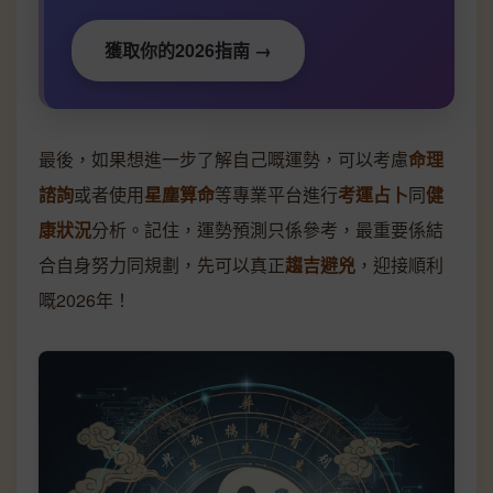
獲取你的2026指南 →
最後，如果想進一步了解自己嘅運勢，可以考慮
命理
諮詢
或者使用
星塵算命
等專業平台進行
考運占卜
同
健
康狀況
分析。記住，運勢預測只係參考，最重要係結
合自身努力同規劃，先可以真正
趨吉避兇
，迎接順利
嘅2026年！