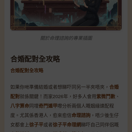
關於命理諮詢的專業插圖
合婚配對全攻略
合婚配對全攻略
如果你哋準備結婚或者想睇吓同另一半夾唔夾，
合婚
配對
就係關鍵！而家2026年，好多人會用
紫微鬥數
、
八字算命
同埋
奇門遁甲
嚟分析兩個人嘅姻緣速配程
度。尤其係香港人，愈來愈信
命理諮詢
，唔少後生仔
女都會上
徐子平
或者
徐子平命理網
睇吓自己同伴侶嘅