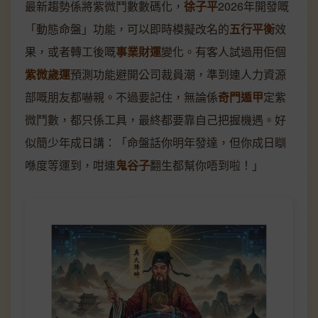
最新趨勢係將紫微鬥數數碼化，
徐子平
2026年開發嘅
「動態命盤」功能，可以即時模擬改名的
五行平衡
效
果，或者轉工後嘅
事業財運
變化。有客人試過用佢個
紫微歲運
預測功能避開公司裁員潮，準到連人力資源
部嘅朋友都嚇親。不過要記住，無論係
奇門遁甲
定紫
微鬥數，都只係工具，最終都要靠自己把握機遇。好
似簡少年成日講：「命盤話你明年發達，但你成日瞓
喺度等運到，咁連
鬼谷子
翻生都幫你唔到啦！」