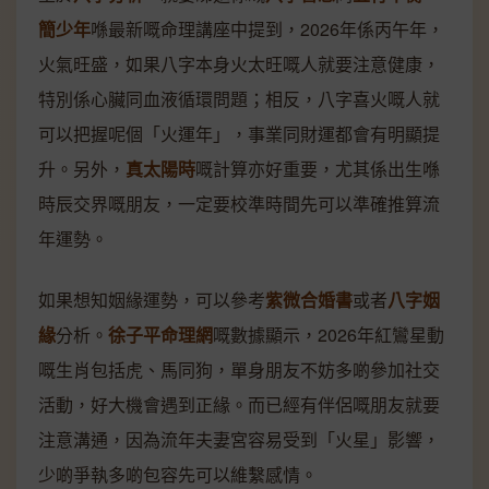
簡少年
喺最新嘅命理講座中提到，2026年係丙午年，
火氣旺盛，如果八字本身火太旺嘅人就要注意健康，
特別係心臟同血液循環問題；相反，八字喜火嘅人就
可以把握呢個「火運年」，事業同財運都會有明顯提
升。另外，
真太陽時
嘅計算亦好重要，尤其係出生喺
時辰交界嘅朋友，一定要校準時間先可以準確推算流
年運勢。
如果想知姻緣運勢，可以參考
紫微合婚書
或者
八字姻
緣
分析。
徐子平命理網
嘅數據顯示，2026年紅鸞星動
嘅生肖包括虎、馬同狗，單身朋友不妨多啲參加社交
活動，好大機會遇到正緣。而已經有伴侶嘅朋友就要
注意溝通，因為流年夫妻宮容易受到「火星」影響，
少啲爭執多啲包容先可以維繫感情。