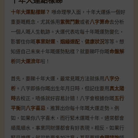
十年大運點樣睇？
喺命理學入面，十年大運係一個好
重要嘅概念，尤其係用
紫微鬥數
或者
八字算命
去分析
一個人嘅人生軌跡。大運代表咗每十年嘅運勢變化，
影響住你嘅
事業財運
、
姻緣速配
、
健康狀況
等等。想
知道自己未來十年嘅運勢點樣？就要睇吓你嘅
命盤解
析
同
大運流年
啦！
首先，要睇十年大運，最常見嘅方法就係用
八字分
析
。八字即係你嘅出生年月日時，但記住要用
真太陽
時
去校正，唔係就好容易計錯！八字會根據你嘅
五行
平衡
同
八字喜忌
，推算出你每十年嘅大運走勢。例
如，如果你八字喜木，而行緊木運嘅十年，通常都會
順風順水，事業同財運都會有好表現。相反，如果行
緊忌神運，就可能要多加注意，甚至要搵
命理諮詢
師