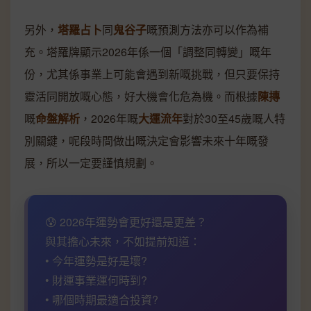
另外，
塔羅占卜
同
鬼谷子
嘅預測方法亦可以作為補
充。塔羅牌顯示2026年係一個「調整同轉變」嘅年
份，尤其係事業上可能會遇到新嘅挑戰，但只要保持
靈活同開放嘅心態，好大機會化危為機。而根據
陳摶
嘅
命盤解析
，2026年嘅
大運流年
對於30至45歲嘅人特
別關鍵，呢段時間做出嘅決定會影響未來十年嘅發
展，所以一定要謹慎規劃。
😰 2026年運勢會更好還是更差？
與其擔心未來，不如提前知道：
• 今年運勢是好是壞?
• 財運事業運何時到?
• 哪個時期最適合投資?