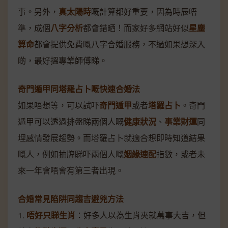
事。另外，
真太陽時
嘅計算都好重要，因為時辰唔
準，成個
八字分析
都會錯晒！而家好多網站好似
星塵
算命
都會提供免費嘅八字合婚服務，不過如果想深入
啲，最好搵專業師傅睇。
奇門遁甲同塔羅占卜嘅快速合婚法
如果唔想等，可以試吓
奇門遁甲
或者
塔羅占卜
。奇門
遁甲可以透過排盤睇兩個人嘅
健康狀況
、
事業財運
同
埋感情發展趨勢。而塔羅占卜就適合想即時知道結果
嘅人，例如抽牌睇吓兩個人嘅
姻緣速配
指數，或者未
來一年會唔會有第三者出現。
合婚常見陷阱同趨吉避兇方法
1.
唔好只睇生肖
：好多人以為生肖夾就萬事大吉，但