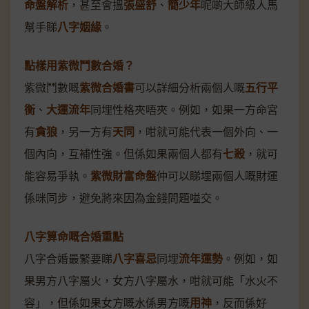
命盤解析
，甚至會搵
張盛舒
、
簡少年
呢啲大師級人馬
幫手睇
八字姻緣
。
點樣用紫微鬥數合婚？
紫微鬥數嘅
紫微合婚書
可以詳細分析兩個人嘅
五行平
衡
、
大運流年
同埋性格夾唔夾。例如，如果一方命宮
有
貪狼
，另一方有
天同
，咁就可能代表一個外向、一
個內向，互補性強。但係如果兩個人都有
七殺
，就可
能容易爭執。
紫微財富命盤
仲可以睇埋兩個人嘅財運
係咪同步，避免將來因為金錢問題嗌交。
八字算命嘅合婚重點
八字合婚最緊要睇
八字喜忌
同埋
流年運勢
。例如，如
果男方八字屬火，女方八字屬水，咁就可能「水火不
容」，但係如果女方嘅水係男方嘅
用神
，反而係好