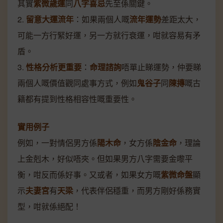
其實
紫微歲運
同
八字喜忌
先至係關鍵。
2.
留意大運流年
：如果兩個人嘅
流年運勢
差距太大，
可能一方行緊好運，另一方就行衰運，咁就容易有矛
盾。
3.
性格分析更重要
：
命理諮詢
唔單止睇運勢，仲要睇
兩個人嘅價值觀同處事方式，例如
鬼谷子
同
陳摶
嘅古
籍都有提到性格相容性嘅重要性。
實用例子
例如，一對情侶男方係
陽木命
，女方係
陰金命
，理論
上金剋木，好似唔夾。但如果男方八字需要金嚟平
衡，咁反而係好事。又或者，如果女方嘅
紫微命盤
顯
示
夫妻宮
有
天梁
，代表伴侶穩重，而男方剛好係務實
型，咁就係絕配！