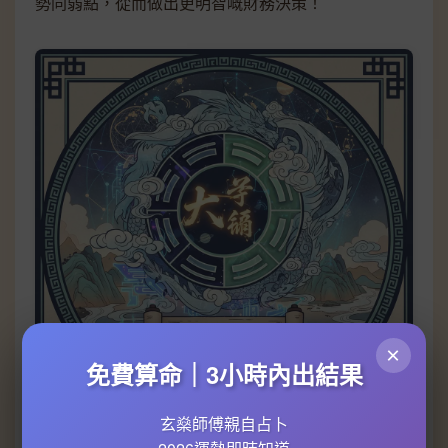
勢同弱點，從而做出更明智嘅財務決策！
×
免費算命｜3小時內出結果
玄燊師傅親自占卜