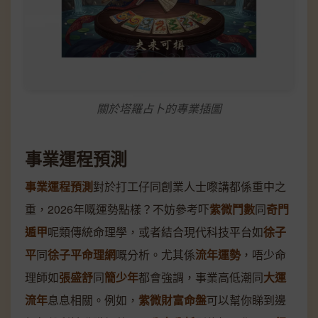
關於塔羅占卜的專業插圖
事業運程預測
事業運程預測
對於打工仔同創業人士嚟講都係重中之
重，2026年嘅運勢點樣？不妨參考吓
紫微鬥數
同
奇門
遁甲
呢類傳統命理學，或者結合現代科技平台如
徐子
平
同
徐子平命理網
嘅分析。尤其係
流年運勢
，唔少命
理師如
張盛舒
同
簡少年
都會強調，事業高低潮同
大運
流年
息息相關。例如，
紫微財富命盤
可以幫你睇到邊