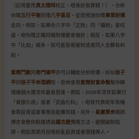
（記得要用
真太陽時
校正，唔係好易算錯！），分析
你嘅
五行平衡
同埋
八字喜忌
，從而預測你嘅
事業財運
走向。例如，如果你八字中「正財」同「偏財」星旺
盛，咁你嘅正職同橫財運都會幾好；相反，如果八字
中「比劫」過多，就可能容易破財或者同人合夥有糾
紛。
紫微鬥數
同
奇門遁甲
亦可以輔助分析財運。好似
徐子
平
同
徐子平命理網
咁，佢哋會用
紫微財富命盤
幫你睇
埋邊個大運流年最易發達。例如，2026年流年如果行
「貪狼化祿」或者「武曲化科」，咁就代表呢年有機
會靠投資或者專業技能賺到錢。另外，
星塵算命
嘅師
傅亦會教你點樣透過
趨吉避兇
嘅方法，避開破財陷
阱，例如某啲月份唔好亂投資或者借錢俾人。