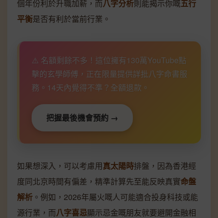
個年份利於升職加薪，而
八字分析
則能揭示你嘅
五行
平衡
是否有利於當前行業。
⚠️ 名額剩餘不多！這位擁有130萬YouTube點
擊的玄學師傅，正在限量提供詳批八字命書服
務。14天內覺得不準？全額退款。
把握最後機會預約 →
如果想深入，可以考慮用
真太陽時
排盤，因為香港經
度同北京時間有偏差，精準計算先至能反映真實
命盤
解析
。例如，2026年屬火嘅人可能適合投身科技或能
源行業，而
八字喜忌
顯示忌金嘅朋友就要避開金融相