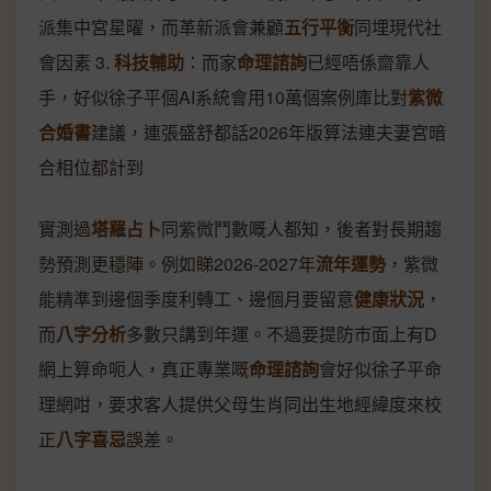
派集中宮星曜，而革新派會兼顧
五行平衡
同埋現代社
會因素 3.
科技輔助
：而家
命理諮詢
已經唔係齋靠人
手，好似徐子平個AI系統會用10萬個案例庫比對
紫微
合婚書
建議，連張盛舒都話2026年版算法連夫妻宮暗
合相位都計到
實測過
塔羅占卜
同紫微鬥數嘅人都知，後者對長期趨
勢預測更穩陣。例如睇2026-2027年
流年運勢
，紫微
能精準到邊個季度利轉工、邊個月要留意
健康狀況
，
而
八字分析
多數只講到年運。不過要提防市面上有D
網上算命呃人，真正專業嘅
命理諮詢
會好似徐子平命
理網咁，要求客人提供父母生肖同出生地經緯度來校
正
八字喜忌
誤差。