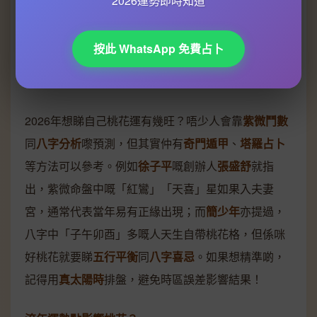
2026運勢即時知道
關於八字算命的專業插圖
按此 WhatsApp 免費占卜
桃花運勢大公開
桃花運勢大公開：命理工具點揀先最準？
2026年想睇自己桃花運有幾旺？唔少人會靠
紫微鬥數
同
八字分析
嚟預測，但其實仲有
奇門遁甲
、
塔羅占卜
等方法可以參考。例如
徐子平
嘅創辦人
張盛舒
就指
出，紫微命盤中嘅「紅鸞」「天喜」星如果入夫妻
宮，通常代表當年易有正緣出現；而
簡少年
亦提過，
八字中「子午卯酉」多嘅人天生自帶桃花格，但係咪
好桃花就要睇
五行平衡
同
八字喜忌
。如果想精準啲，
記得用
真太陽時
排盤，避免時區誤差影響結果！