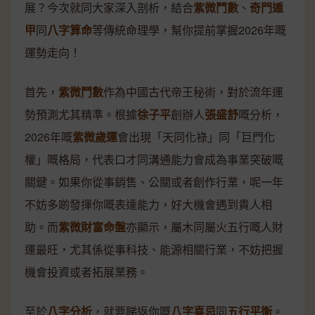
展？今次就同大家深入剖析，結合
紫微鬥數
、
奇門遁
甲
同
八字算命
等傳統命理學，幫你提前掌握2026年嘅
運勢走向！
首先，
紫微鬥數
作為中國古代帝王秘術，對於流年運
勢預測尤其精準。根據
徐子平
創辦人
張盛舒
嘅分析，
2026年嘅
紫微歲運
會出現「天同化祿」同「巨門化
權」嘅格局，代表口才同溝通能力會成為事業突破嘅
關鍵。如果你從事銷售、公關或者創作行業，呢一年
不妨多啲發揮你嘅表達能力，好大機會遇到貴人相
助。而
紫微財富命盤
亦顯示，屬木同屬火五行嘅人財
運最旺，尤其係從事科技、能源相關行業，不妨把握
機會投資或者拓展業務。
至於
八字分析
，就要睇返你嘅
八字喜忌
同
五行平衡
。