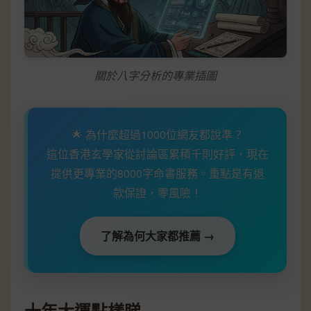
關於八字分析的專業插圖
🌟 為什麼超過1000位網友都說準？
這位香港玄學家從討論區累積千則好評，現在
提供更專業的8000字命書服務。重點是有退
款保證，零風險！
了解為何大家都推薦 →
十年大運點樣睇