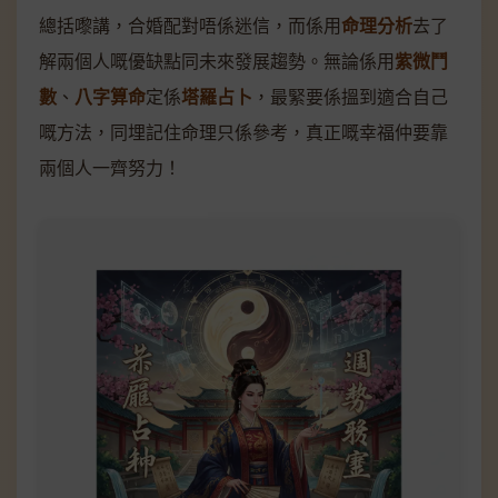
總括嚟講，合婚配對唔係迷信，而係用
命理分析
去了
解兩個人嘅優缺點同未來發展趨勢。無論係用
紫微鬥
數
、
八字算命
定係
塔羅占卜
，最緊要係搵到適合自己
嘅方法，同埋記住命理只係參考，真正嘅幸福仲要靠
兩個人一齊努力！