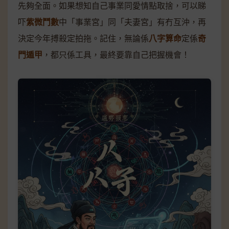
先夠全面。如果想知自己事業同愛情點取捨，可以睇
吓
紫微鬥數
中「事業宮」同「夫妻宮」有冇互沖，再
決定今年搏殺定拍拖。記住，無論係
八字算命
定係
奇
門遁甲
，都只係工具，最終要靠自己把握機會！