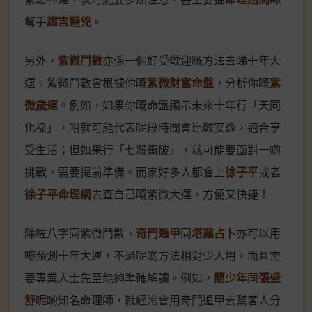
幫手
趨吉避兇
。
另外，
紫微鬥數
亦係一個好受歡迎嘅方法去睇十年大
運。紫微鬥數會根據你嘅
紫微財富命盤
，分析你嘅
紫
微歲運
。例如，如果你嘅命盤顯示未來十年行「天同
化祿」，咁就可能代表呢段時間會比較安逸，適合享
受生活；但如果行「七殺衝破」，就可能要面對一啲
挑戰，需要提前準備。而家好多人都會上
徐子平
或者
徐子平命理網
去查自己嘅紫微大運，方便又快捷！
除咗八字同紫微鬥數，
奇門遁甲
同
塔羅占卜
亦可以用
嚟預測十年大運，不過呢啲方法相對少人用，而且需
要專業人士先至能夠準確解讀。例如，
簡少年
同
張盛
舒
呢啲知名命理師，就經常會用奇門遁甲去幫客人分