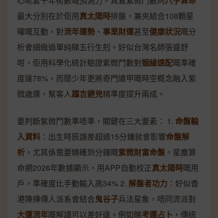
心呢套千年術數嘅預測力。其實紫微鬥數同
八字算命
最大分別在於佢用
真太陽時
排盤，兼夾結合108顆星
曜嘅互動，對
流年運勢
、
事業財運
甚至
健康狀況
嘅分
析會細緻過單純睇五行生剋。好似台灣名師張盛舒
咁，佢用科學化統計驗證紫微鬥數對
姻緣速配
嘅準確
度達78%，而簡少年更將奇門遁甲嘅時空概念融入紫
微歲運，幫客人
趨吉避兇
精準度提升兩成。
要判斷紫微鬥數準唔準，關鍵在三大要素： 1.
命盤輸
入資料
：出生時辰誤差超過15分鐘就會影響
命盤解
析
，尤其係需要精確到分鐘嘅
紫微財富命盤
。星塵算
命網2026年數據顯示，用APP自動校正
真太陽時
嘅用
戶，準確度比手動輸入高34% 2.
解盤者功力
：好似香
港陳摶傳人派系會結合
鬼谷子
兵法星象，唔同流派對
大運流年
嘅解讀可以差好遠。例如睇
考運占卜
，傳統