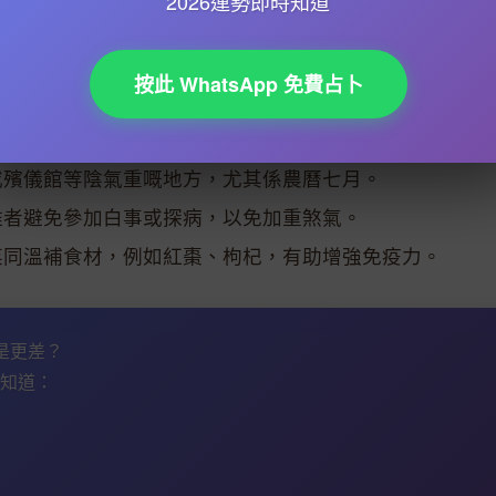
2026運勢即時知道
則要留意心血管健康，尤其係中年以上人士最好定期做身
按此 WhatsApp 免費占卜
勢，可以參考以下
命理解析
建議：
符、參加化太歲法事或擺放銅製擺件。
或殯儀館等陰氣重嘅地方，尤其係農曆七月。
雞者避免參加白事或探病，以免加重煞氣。
菜同溫補食材，例如紅棗、枸杞，有助增強免疫力。
還是更差？
知道：