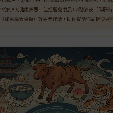
牛蛇的5大健康禁忌，包括避免凌晨1-3點熬夜（傷肝
（加重腸胃負擔）等專業建議，助你提前佈局健康運