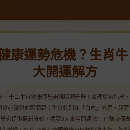
蛇年健康運勢危機？生肖牛
大開運解方
蛇年，十二生肖健康運勢出現明顯分野！命理專家指出
留意心臟與血壓問題；生肖蛇則逢「白虎」兇星，腸胃
學家提供最新分析，揭露3大實用開運法：1) 隨身佩
素淨化磁場、3) 臥室東南方擺放綠色植物增強木氣。針對