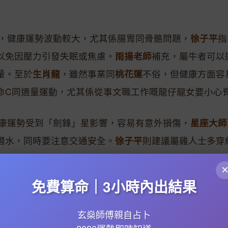
命年，健康運勢波動較大，尤其係腸胃同骨骼問題，
徐子平
指
以免因壓力引發失眠或焦慮。
雨揚老師
補充，屬牛者可以
量。至於
生肖龍
，雖然事業同
桃花運
不俗，但健康方面容
命C同適量運動，尤其係從事文職工作嘅龍仔龍女要小心
，健康運勢受到「劍鋒」星影響，容易有意外損傷，
星座大師
潛水，同時要注意交通安全。
徐子平
則建議屬雞人士多穿
生肖蛇
雖然無犯太歲，但受到「病符」星困擾，尤其係呼
去陰氣重嘅地方，同埋減少食生冷食物。
免費算命｜3小時內出結果
、兔、馬、羊、猴、狗、豬嘅健康運勢相對平穩，但都要
玄燊師傅親自占卜
出，屬馬同屬猴人士2026年
感情運勢
較旺，但容易因應酬