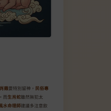
肖雞
要特別留神，
民俗專
。而
生肖蛇
雖然無犯太
風水命理師
建議多注意飲