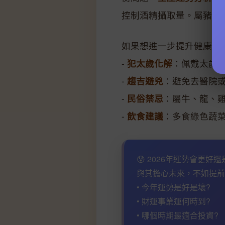
控制酒精攝取量。屬豬者
如果想進一步提升健康運
-
犯太歲化解
：佩戴太歲
-
趨吉避兇
：避免去醫院
-
民俗禁忌
：屬牛、龍、
-
飲食建議
：多食綠色蔬
😰 2026年運勢會更好
與其擔心未來，不如提前
• 今年運勢是好是壞?
• 財運事業運何時到?
• 哪個時期最適合投資?