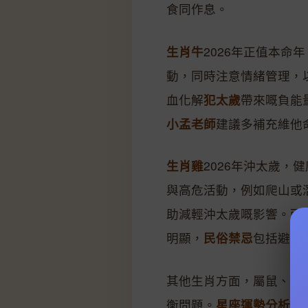
食同作息。
生肖牛
2026年正值本
動，同時注意情緒管理，
血化解
犯太歲
帶來嘅負能
小孟老師
建議多補充維他
生肖雞
2026年沖太歲
與高危活動，例如爬山或
助減輕沖太歲嘅影響。而
明顯，
民俗禁忌
包括避免
其他生肖方面，屬鼠、虎
衡問題。
星座運勢分析
指