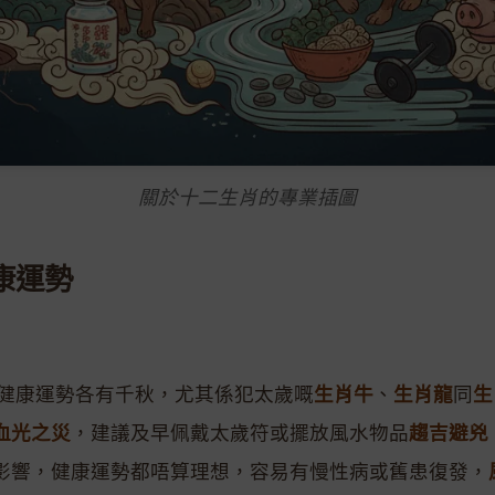
關於十二生肖的專業插圖
健康運勢
嘅健康運勢各有千秋，尤其係犯太歲嘅
生肖牛
、
生肖龍
同
生
血光之災
，建議及早佩戴太歲符或擺放風水物品
趨吉避兇
影響，健康運勢都唔算理想，容易有慢性病或舊患復發，