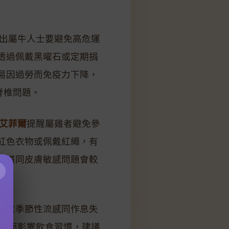
出屬牛人士要避免高危運
透過佩戴黑曜石或定期捐
易因過勞而免疫力下降，
脊椎問題。
艾菲爾
提醒屬雞者避免參
紅色衣物或佩戴紅繩，有
吸道同皮膚敏感問題會較
×
注意季節性流感同作息失
多而影響飲食習慣，建議