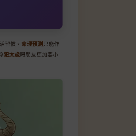
生活習慣。
命理預測
只能作
係
犯太歲
嘅朋友更加要小