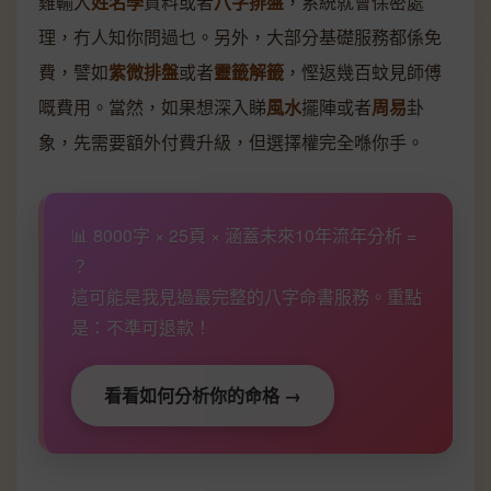
雞輸入
姓名學
資料或者
八字排盤
，系統就會保密處
理，冇人知你問過乜。另外，大部分基礎服務都係免
費，譬如
紫微排盤
或者
靈籤解籤
，慳返幾百蚊見師傅
嘅費用。當然，如果想深入睇
風水
擺陣或者
周易
卦
象，先需要額外付費升級，但選擇權完全喺你手。
📊 8000字 × 25頁 × 涵蓋未來10年流年分析 =
？
這可能是我見過最完整的八字命書服務。重點
是：不準可退款！
看看如何分析你的命格 →