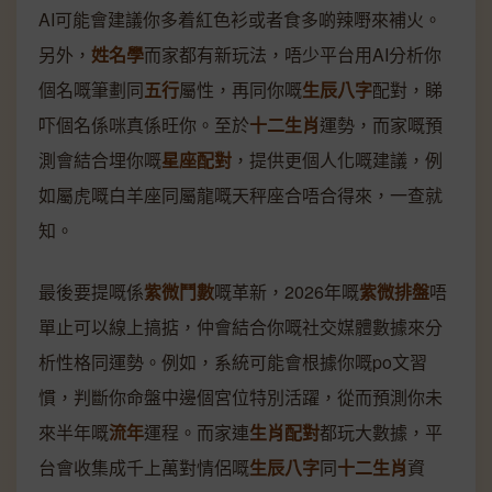
AI可能會建議你多着紅色衫或者食多啲辣嘢來補火。
另外，
姓名學
而家都有新玩法，唔少平台用AI分析你
個名嘅筆劃同
五行
屬性，再同你嘅
生辰八字
配對，睇
吓個名係咪真係旺你。至於
十二生肖
運勢，而家嘅預
測會結合埋你嘅
星座配對
，提供更個人化嘅建議，例
如屬虎嘅白羊座同屬龍嘅天秤座合唔合得來，一查就
知。
最後要提嘅係
紫微鬥數
嘅革新，2026年嘅
紫微排盤
唔
單止可以線上搞掂，仲會結合你嘅社交媒體數據來分
析性格同運勢。例如，系統可能會根據你嘅po文習
慣，判斷你命盤中邊個宮位特別活躍，從而預測你未
來半年嘅
流年
運程。而家連
生肖配對
都玩大數據，平
台會收集成千上萬對情侶嘅
生辰八字
同
十二生肖
資