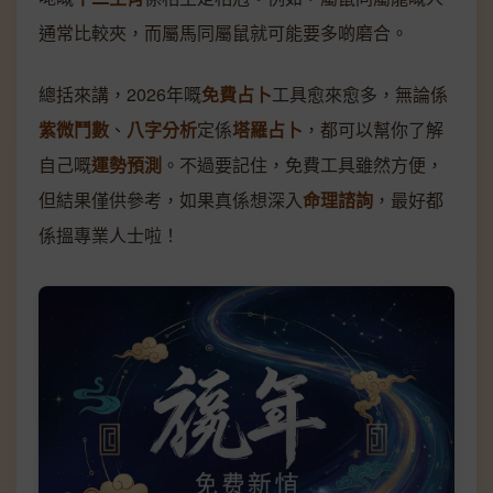
通常比較夾，而屬馬同屬鼠就可能要多啲磨合。
總括來講，2026年嘅
免費占卜
工具愈來愈多，無論係
紫微鬥數
、
八字分析
定係
塔羅占卜
，都可以幫你了解
自己嘅
運勢預測
。不過要記住，免費工具雖然方便，
但結果僅供參考，如果真係想深入
命理諮詢
，最好都
係搵專業人士啦！