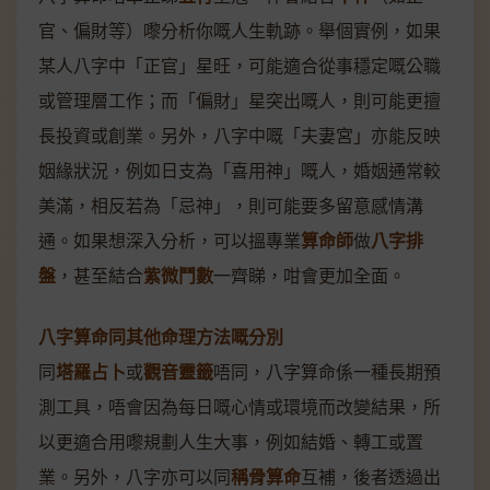
官、偏財等）嚟分析你嘅人生軌跡。舉個實例，如果
某人八字中「正官」星旺，可能適合從事穩定嘅公職
或管理層工作；而「偏財」星突出嘅人，則可能更擅
長投資或創業。另外，八字中嘅「夫妻宮」亦能反映
姻緣狀況，例如日支為「喜用神」嘅人，婚姻通常較
美滿，相反若為「忌神」，則可能要多留意感情溝
通。如果想深入分析，可以搵專業
算命師
做
八字排
盤
，甚至結合
紫微鬥數
一齊睇，咁會更加全面。
八字算命同其他命理方法嘅分別
同
塔羅占卜
或
觀音靈籤
唔同，八字算命係一種長期預
測工具，唔會因為每日嘅心情或環境而改變結果，所
以更適合用嚟規劃人生大事，例如結婚、轉工或置
業。另外，八字亦可以同
稱骨算命
互補，後者透過出