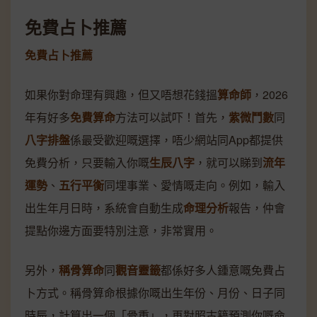
免費占卜推薦
免費占卜推薦
如果你對命理有興趣，但又唔想花錢搵
算命師
，2026
年有好多
免費算命
方法可以試吓！首先，
紫微鬥數
同
八字排盤
係最受歡迎嘅選擇，唔少網站同App都提供
免費分析，只要輸入你嘅
生辰八字
，就可以睇到
流年
運勢
、
五行平衡
同埋事業、愛情嘅走向。例如，輸入
出生年月日時，系統會自動生成
命理分析
報告，仲會
提點你邊方面要特別注意，非常實用。
另外，
稱骨算命
同
觀音靈籤
都係好多人鍾意嘅免費占
卜方式。稱骨算命根據你嘅出生年份、月份、日子同
時辰，計算出一個「骨重」，再對照古籍預測你嘅命