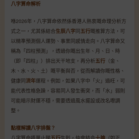
八字算命解析
喺2026年，八字算命依然係香港人熱衷嘅命理分析方
式之一，尤其係結合
生辰八字
同
五行
嘅推算方法，可
以精準預測個人運勢、事業同感情走向。八字算命又
稱為「四柱預測」，透過你嘅出生年、月、日、時
（即「四柱」）排出天干地支，再分析
五行
（金、
木、水、火、土）嘅平衡與否，從而解讀你嘅性格、
健康同
流年
運程。例如，如果八字中「火」過旺，可
能代表性格急躁，容易同人發生衝突，而「水」弱則
可能暗示財運不穩，需要透過風水擺設或改名嚟調
整。
點樣解讀八字排盤？
八字算命唔單止睇
五行
生剋，仲會結合
十神
（如正