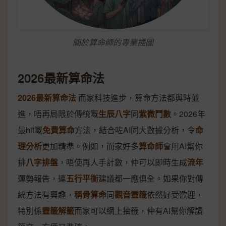
關於算命師的專業插圖
2026最新算命法
2026最新算命法
而家科技進步，算命方法都與時並
進，唔再局限於傳統嘅
生辰八字
同
紫微鬥數
。2026年
最hit嘅
免費算命
方法，結合咗AI同大數據分析，令
命
理分析
更加精準。例如，而家好多
算命師
會用AI幫你
排
八字排盤
，唔使再人手計數，仲可以即時生成
流年
運勢報告，連
五行平衡
建議都一應俱全。如果你對傳
統方法有興趣，
稱骨算命
同
觀音靈籤
依然好受歡迎，
特別係
靈籤解籤
而家可以網上抽籤，仲有AI幫你解讀