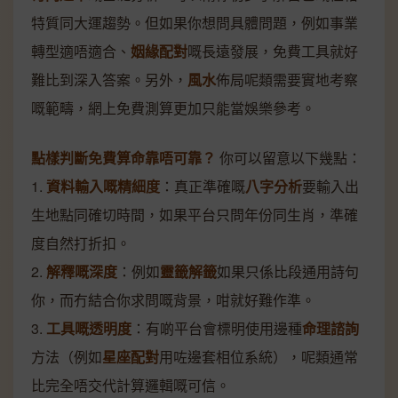
特質同大運趨勢。但如果你想問具體問題，例如事業
轉型適唔適合、
姻緣配對
嘅長遠發展，免費工具就好
難比到深入答案。另外，
風水
佈局呢類需要實地考察
嘅範疇，網上免費測算更加只能當娛樂參考。
點樣判斷免費算命靠唔可靠？
你可以留意以下幾點：
1.
資料輸入嘅精細度
：真正準確嘅
八字分析
要輸入出
生地點同確切時間，如果平台只問年份同生肖，準確
度自然打折扣。
2.
解釋嘅深度
：例如
靈籤解籤
如果只係比段通用詩句
你，而冇結合你求問嘅背景，咁就好難作準。
3.
工具嘅透明度
：有啲平台會標明使用邊種
命理諮詢
方法（例如
星座配對
用咗邊套相位系統），呢類通常
比完全唔交代計算邏輯嘅可信。