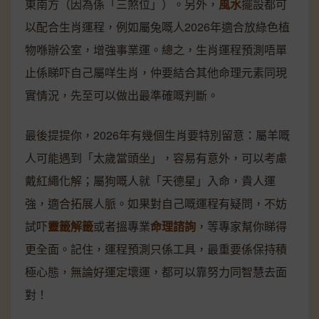
東南方（因為係「三煞位」）。另外，
風水
擺設都可
以配合生肖運程，例如屬兔嘅人2026年適合放綠色植
物喺辦公室，增強事業運。總之，生肖運程預測唔單
止係睇吓自己屬咩生肖，仲要結合其他命理元素同現
實情況，先至可以做出最準確嘅判斷。
最後提提你，2026年有幾個生肖要特別留意：屬羊嘅
人可能遇到「太歲當頭坐」，容易有意外，可以考慮
戴紅繩化解；屬狗嘅人就「天德星」入命，貴人運
強，適合拓展人脈。如果對自己嘅運程有疑問，不妨
試吓
靈籤解籤
或者搵專業
命理諮詢
，等專家幫你睇得
更全面。記住，運程預測只係工具，最重要係保持積
極心態，無論好運定壞運，都可以靠努力同智慧去面
對！