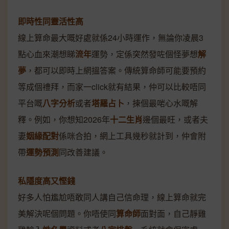
即時性同靈活性高
線上算命最大嘅好處就係24小時運作，無論你凌晨3
點心血來潮想睇
流年
運勢，定係突然發咗個怪夢想
解
夢
，都可以即時上網搵答案。傳統算命師可能要預約
等成個禮拜，而家一click就有結果，仲可以比較唔同
平台嘅
八字分析
或者
塔羅占卜
，揀個最啱心水嘅解
釋。例如，你想知2026年
十二生肖
邊個最旺，或者夫
妻
姻緣配對
係咪合拍，網上工具幾秒就計到，仲會附
帶
運勢預測
同改善建議。
私隱度高又慳錢
好多人怕尷尬唔敢同人講自己信命理，線上算命就完
美解決呢個問題。你唔使同
算命師
面對面，自己靜雞