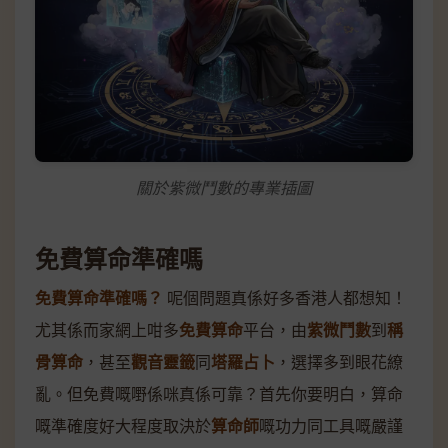
關於紫微鬥數的專業插圖
免費算命準確嗎
免費算命準確嗎？
呢個問題真係好多香港人都想知！
尤其係而家網上咁多
免費算命
平台，由
紫微鬥數
到
稱
骨算命
，甚至
觀音靈籤
同
塔羅占卜
，選擇多到眼花繚
亂。但免費嘅嘢係咪真係可靠？首先你要明白，算命
嘅準確度好大程度取決於
算命師
嘅功力同工具嘅嚴謹