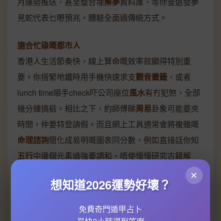
月運勢推送，甚至整合埋
解夢
資料庫，等你查返發夢
見蛇代表乜嘢預兆，體驗全面過傳統方式。
適合忙碌嘅都市人
香港人生活節奏快，線上算命嘅效率就顯得特別重
要。你搭緊地鐵時用手機快速求支
觀音靈籤
，或者
lunch time順手check吓公司座位
風水
有冇犯煞，全部
幾分鐘搞掂。相比之下，約師傅睇
周易
卦象可能要夾
時間，仲要特登請假。而且網上工具通常會將複雜嘅
命理諮詢
簡化成易明嘅圖表同分數，例如直接話你知
五行
中邊個元素過強要調和，唔使慢慢研究古籍解
釋。
×
想知道2026運勢好壞？
免費奇門遁甲占卜