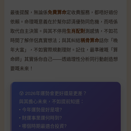
最後提醒，無論係
免費算命
定收費服務，都唔好過份
依賴。命理嘅意義在於幫你認清優勢同危機，而唔係
取代自主決策。與其不停用
生肖配對
測感情，不如花
時間了解伴侶真實想法；與其糾結
稱骨算命
話你「晚
年大富」，不如實際規劃理財。記住，最準確嘅「算
命師」其實係你自己——透過理性分析同行動創造想
要嘅未來！
😰 2026年運勢會更好還是更差？
與其擔心未來，不如提前知道：
• 今年運勢是好是壞?
• 財運事業運何時到?
• 哪個時期最適合投資?