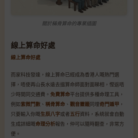
關於稱骨算命的專業插圖
線上算命好處
線上算命好處
而家科技發達，線上算命已經成為香港人嘅熱門選
擇，唔使再山長水遠去搵算命師面對面睇相，慳返唔
少時間同交通費。
免費算命
平台提供多種命理工具，
例如
紫微鬥數
、
稱骨算命
、
觀音靈籤
同埋
奇門遁甲
，
只要輸入你嘅
生辰八字
或者
五行
資料，系統就會自動
生成詳細嘅
命理分析
報告，仲可以隨時翻查，非常方
便。