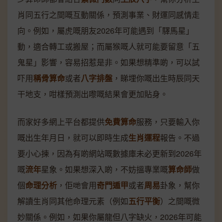
肖同五行之間嘅互動關係，預測事業、財運同感情走
向。例如，屬虎嘅朋友2026年可能遇到「驛馬星」
動，適合轉工或搬屋；而屬猴嘅人就可能要留意「五
鬼星」影響，容易招惹是非。如果想精準啲，可以試
吓用
稱骨算命
或者
八字排盤
，睇埋你嘅出生時辰同天
干地支，咁樣預測出嚟嘅結果會更加貼身。
而家好多網上平台都提供
免費算命
服務，只要輸入你
嘅出生年月日，就可以即時生成
生肖運程
報告。不過
要小心揀，因為有啲網站嘅數據庫未必更新到2026年
嘅
流年
星象。如果想深入啲，不妨搵專業嘅
算命師
做
個
命理分析
，佢哋會用
奇門遁甲
或者
周易
卦象，幫你
解讀生肖同其他命理元素（例如
五行平衡
）之間嘅微
妙關係。例如，如果你屬龍但八字缺火，2026年可能