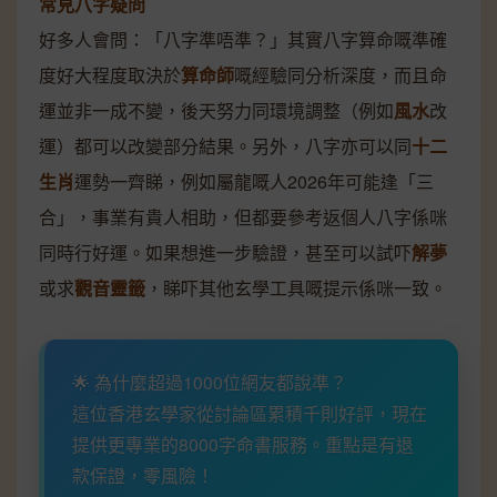
常見八字疑問
好多人會問：「八字準唔準？」其實八字算命嘅準確
度好大程度取決於
算命師
嘅經驗同分析深度，而且命
運並非一成不變，後天努力同環境調整（例如
風水
改
運）都可以改變部分結果。另外，八字亦可以同
十二
生肖
運勢一齊睇，例如屬龍嘅人2026年可能逢「三
合」，事業有貴人相助，但都要參考返個人八字係咪
同時行好運。如果想進一步驗證，甚至可以試吓
解夢
或求
觀音靈籤
，睇吓其他玄學工具嘅提示係咪一致。
🌟 為什麼超過1000位網友都說準？
這位香港玄學家從討論區累積千則好評，現在
提供更專業的8000字命書服務。重點是有退
款保證，零風險！