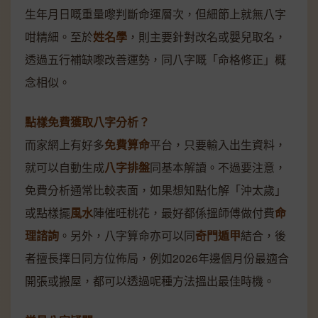
生年月日嘅重量嚟判斷命運層次，但細節上就無八字
咁精細。至於
姓名學
，則主要針對改名或嬰兒取名，
透過五行補缺嚟改善運勢，同八字嘅「命格修正」概
念相似。
點樣免費獲取八字分析？
而家網上有好多
免費算命
平台，只要輸入出生資料，
就可以自動生成
八字排盤
同基本解讀。不過要注意，
免費分析通常比較表面，如果想知點化解「沖太歲」
或點樣擺
風水
陣催旺桃花，最好都係搵師傅做付費
命
理諮詢
。另外，八字算命亦可以同
奇門遁甲
結合，後
者擅長擇日同方位佈局，例如2026年邊個月份最適合
開張或搬屋，都可以透過呢種方法搵出最佳時機。