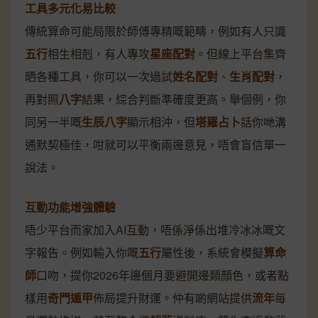
工具多元化易比較
傳統算命可能局限於師傅專精嘅範疇，例如有人只識
五行
相生相剋，有人專攻
星座配對
。但線上平台集齊
晒各種工具，你可以一次過試
姓名配對
、
生肖配對
，
再對照
八字
結果，綜合判斷準確度更高。舉個例，你
同另一半嘅
生辰八字
顯示相沖，但
塔羅占卜
話你哋溝
通默契極佳，咁就可以平衡兩邊意見，唔會盲信單一
說法。
互動功能增強體驗
唔少平台而家加入AI互動，唔係淨係出堆冷冰冰嘅文
字報告。例如輸入你嘅
五行
屬性後，系統會模擬
算命
師
口吻，提你2026年邊個月要避開邊類顏色，或者點
樣用
奇門遁甲
佈局提升財運。仲有啲網站提供
流年
每