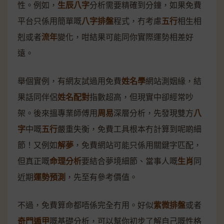
性。例如，
生辰八字
分析需要精確到分鐘，如果免費
平台只係用簡單嘅
八字排盤
程式，冇考慮
五行
相生相
剋或者
流年
變化，咁結果可能同你實際運勢相差好
遠。
舉個實例，有網友試過用免費
姓名學
網站測姻緣，結
果話同伴侶
姓名配對
指數超高，但現實中卻經常吵
架。後來搵專業師傅用
周易
深層分析，先發現雙方
八
字
中嘅
五行
嚴重失衡，免費工具根本冇計算到呢啲細
節！又例如
解夢
，免費網站可能只係用關鍵字匹配，
但真正嘅
命理分析
要結合夢境細節、當事人嘅
生肖
同
近期
運勢預測
，先至有參考價值。
不過，免費算命都唔係完全冇用。好似
紫微排盤
或者
奇門遁甲
嘅基礎分析，可以幫你初步了解自己嘅性格