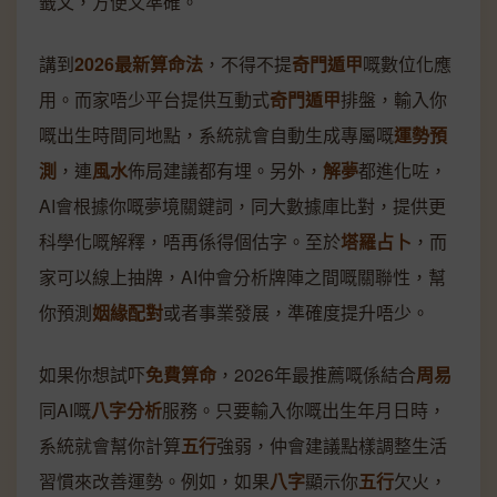
籤文，方便又準確。
講到
2026最新算命法
，不得不提
奇門遁甲
嘅數位化應
用。而家唔少平台提供互動式
奇門遁甲
排盤，輸入你
嘅出生時間同地點，系統就會自動生成專屬嘅
運勢預
測
，連
風水
佈局建議都有埋。另外，
解夢
都進化咗，
AI會根據你嘅夢境關鍵詞，同大數據庫比對，提供更
科學化嘅解釋，唔再係得個估字。至於
塔羅占卜
，而
家可以線上抽牌，AI仲會分析牌陣之間嘅關聯性，幫
你預測
姻緣配對
或者事業發展，準確度提升唔少。
如果你想試吓
免費算命
，2026年最推薦嘅係結合
周易
同AI嘅
八字分析
服務。只要輸入你嘅出生年月日時，
系統就會幫你計算
五行
強弱，仲會建議點樣調整生活
習慣來改善運勢。例如，如果
八字
顯示你
五行
欠火，