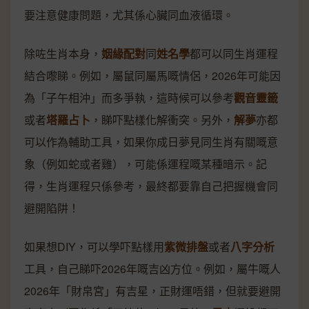
要注意健康問題，尤其係心臟同血液循環。
除咗生肖本身，
姻緣配對
同
姓名學
都可以同生肖運程
結合嚟睇。例如，屬鼠同屬馬嘅情侶，2026年可能因
為「子午相沖」而多爭執，這時候可以參考
觀音靈籤
或者
塔羅占卜
，睇吓點樣化解衝突。另外，
解夢
亦都
可以作為輔助工具，如果你成日夢見同生肖有關嘅意
象（例如蛇或者雞），可能係運程嘅某種暗示。記
得，生肖運程只係參考，最終都要靠自己把握機會同
避開陷阱！
如果想DIY，可以學吓點樣用
紫微排盤
或者
八字分析
工具，自己睇吓2026年嘅吉凶方位。例如，屬牛嘅人
2026年「財帛宮」有吉星，正財運唔錯，但就要避開