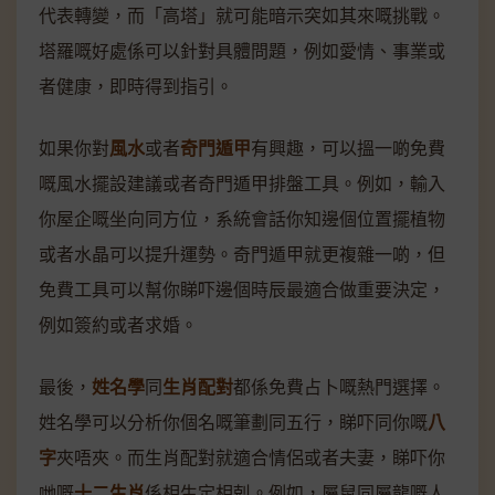
代表轉變，而「高塔」就可能暗示突如其來嘅挑戰。
塔羅嘅好處係可以針對具體問題，例如愛情、事業或
者健康，即時得到指引。
如果你對
風水
或者
奇門遁甲
有興趣，可以搵一啲免費
嘅風水擺設建議或者奇門遁甲排盤工具。例如，輸入
你屋企嘅坐向同方位，系統會話你知邊個位置擺植物
或者水晶可以提升運勢。奇門遁甲就更複雜一啲，但
免費工具可以幫你睇吓邊個時辰最適合做重要決定，
例如簽約或者求婚。
最後，
姓名學
同
生肖配對
都係免費占卜嘅熱門選擇。
姓名學可以分析你個名嘅筆劃同五行，睇吓同你嘅
八
字
夾唔夾。而生肖配對就適合情侶或者夫妻，睇吓你
哋嘅
十二生肖
係相生定相剋。例如，屬鼠同屬龍嘅人