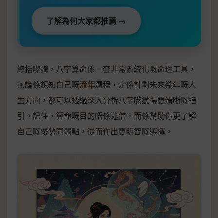
了解為何大家都推薦 →
總括嚟講，八字算命係一套非常系統化嘅命理工具，
無論係想知自己嘅
流年
運程，定係計劃未來幾年嘅人
生方向，都可以透過深入分析八字嚟獲得更清晰嘅指
引。記住，算命嘅目的唔係迷信，而係幫助你更了解
自己嘅優勢同弱點，從而作出更明智嘅選擇。