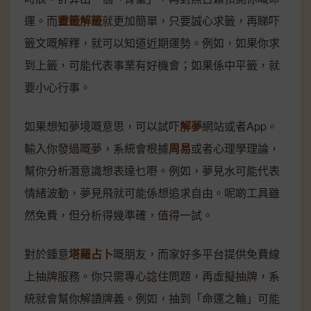
運。而
靈籤解籤
就更加簡單，只要誠心求籤，再睇吓
籤文嘅解釋，就可以知道近期運勢。例如，如果你求
到上籤，可能代表事業有好機會；如果係中平籤，就
要小心行事。
如果想知夢境嘅意思，可以試吓
解夢
網站或者App。
輸入你發過嘅夢，系統會根據
周易
或者心理學理論，
幫你分析潛意識想表達乜嘢。例如，夢見水可能代表
情緒波動，夢見飛就可能係想追求自由。呢啲工具雖
然免費，但分析得幾準確，值得一試。
對於鍾意
塔羅占卜
嘅朋友，而家好多平台提供免費線
上抽牌服務。你只需專心諗住問題，再虛擬抽牌，系
統就會幫你解讀牌義。例如，抽到「命運之輪」可能