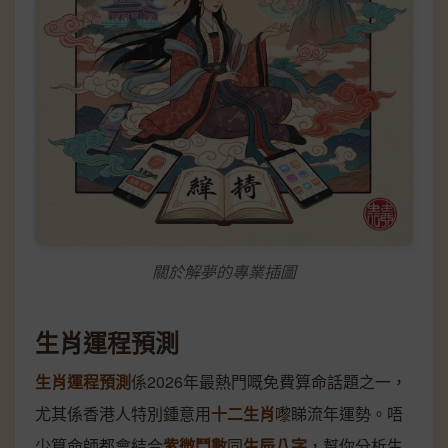
關於解夢的專業插圖
生肖運程預測
生肖運程預測
係2026年最熱門嘅免費算命話題之一，
尤其係香港人特別鍾意用
十二生肖
嚟睇流年運勢。唔
少算命師都會結合
紫微鬥數
同
生辰八字
，幫你分析生