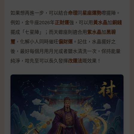
如果想再進一步，可以結合
命理
同
星座運勢
嚟擺陣。
例如，金牛座2026年
正財運
強，可以用
黃水晶
加
銅錢
擺成「七星陣」；而天蠍座則適合用
紫水晶
加
黑碧
璽
，化解小人同時催旺
偏財運
。記住，水晶擺好之
後，最好每個月用月光或者鹽水清洗一次，保持能量
純淨，咁先至可以長久發揮
改運法
嘅效果！