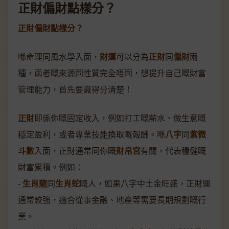
正財偏財點樣分？
正財偏財點樣分？
喺命理同風水學入面，
財運
可以分為
正財
同
偏財
兩
種，兩者嘅來源同性質完全唔同，想提升自己嘅財富
管理能力，首先要識得分清楚！
正財
即係你嘅固定收入，例如打工嘅薪水、做生意嘅
穩定盈利，或者專業技能換取嘅報酬。喺
八字
同
紫微
斗數
入面，正財通常同你嘅
財帛宮
有關，代表穩健嘅
財富累積。例如：
-
生肖龍
同
生肖蛇
嘅人，如果八字中土金旺盛，正財運
通常較強，適合從事金融、地產等需要長期規劃嘅行
業。