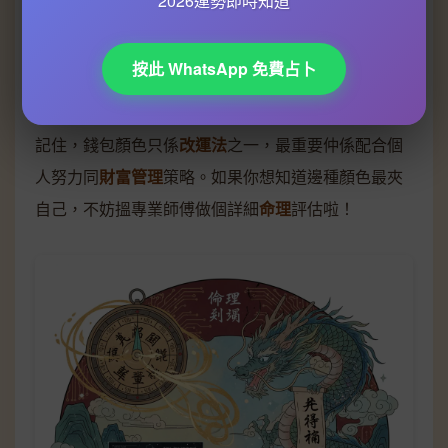
2026運勢即時知道
經
命理分析
後，發現佢
五行
欠火，建議轉用棗紅色錢
包。結果2026年首季，佢嘅
偏財運
明顯好轉，仲簽到
按此 WhatsApp 免費占卜
幾個大單！所以話，顏色嘅力量真係唔可以睇小㗎！
記住，錢包顏色只係
改運法
之一，最重要仲係配合個
人努力同
財富管理
策略。如果你想知道邊種顏色最夾
自己，不妨搵專業師傅做個詳細
命理
評估啦！