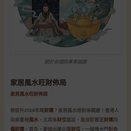
關於命理的專業插圖
家居風水旺財佈局
家居風水旺財佈局
想提升2026年嘅
財運
？家居風水絕對係關鍵！香港人
向來重視
風水
，尤其係
財位
擺設，直接影響
正財運
同
偏財運
。首先，要搵出屋企嘅
財位
，一般喺大門對角