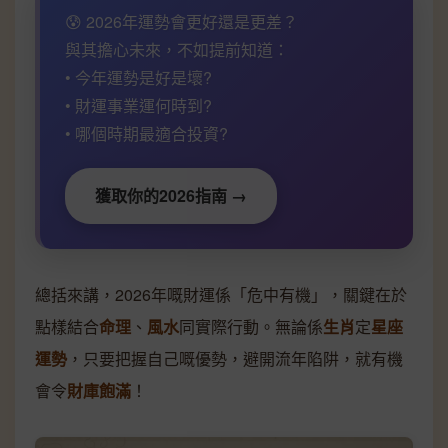
😰 2026年運勢會更好還是更差？
與其擔心未來，不如提前知道：
• 今年運勢是好是壞?
• 財運事業運何時到?
• 哪個時期最適合投資?
獲取你的2026指南 →
總括來講，2026年嘅財運係「危中有機」，關鍵在於
點樣結合
命理
、
風水
同實際行動。無論係
生肖
定
星座
運勢
，只要把握自己嘅優勢，避開流年陷阱，就有機
會令
財庫飽滿
！