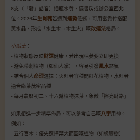
8支（「發」諧音）插瓶水養，擺書房或辦公室西北
位。2026年
生肖豬
若遇到
運勢
低迷，可用富貴竹搭配
黃水晶，形成「水生木→木生火」嘅
改運法
格局。
小貼士
：
- 植物狀態反映
財運
健康，若出現枯萎要立即更換
- 避免帶刺植物（如仙人掌），容易引發
風水
煞氣
- 結合個人
命理
選擇：火旺者宜種開紅花植物，水旺者
適合綠葉茂密品種
- 每月農曆初二、十六幫植物抹葉，象徵「擦亮財路」
如果想進一步精準佈局，可以參考自己嘅
八字
用神。
例如：
- 五行喜木：優先選擇葉大而圓嘅植物（如橡膠樹）