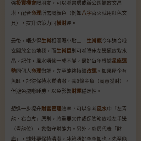
強
投資機會
嘅朋友，可以喺書房或辦公區擺放文昌
塔，配合
命理
所需嘅顏色（例如
八字
喜火就用紅色文
具），提升決策力同
橫財
運。
最後，唔少得
生肖
相關嘅小貼士！
生肖龍
今年適合喺
玄關放金色地毯，而
生肖鼠
則可喺睡床左邊擺放紫水
晶。記住，風水唔係一成不變，最好每年根據
星座運
勢
同個人
命理
微調，先至能夠持續
改運
。如果屋企有
魚缸，記得保持水質清澈，養8條金魚（寓意發財），
但避免擺喺睡房，以免影響
財運
穩定性。
想進一步提升
財富管理
效率？可以參考
風水
中「左青
龍、右白虎」原則，將重要文件或保險箱放喺左手邊
（青龍位），象徵守財能力。另外，廚房代表「財
庫」，爐灶要保持清潔，冰箱唔好空空如也，先至能