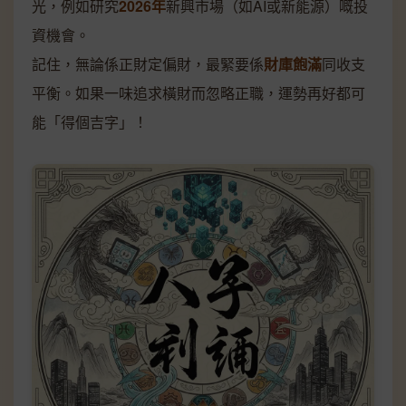
光，例如研究
2026年
新興市場（如AI或新能源）嘅投
資機會。
記住，無論係正財定偏財，最緊要係
財庫飽滿
同收支
平衡。如果一味追求橫財而忽略正職，運勢再好都可
能「得個吉字」！