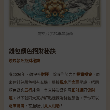
關於八字的專業插圖
錢包顏色招財秘訣
錢包顏色招財秘訣
喺2026年，想提升
財運
，除咗靠努力同
投資機會
，原
來連錢包顏色都有玄機！根據
風水
同
命理
學說，唔同
顏色對應
五行
能量，會直接影響你嘅
正財運
同
偏財
運
。以下就同大家拆解點樣揀啱錢包顏色，等你可以
財庫飽滿
，甚至吸引
貴人相助
！