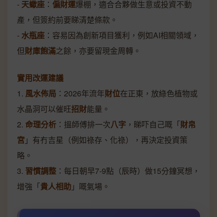
-
天蠍座
：
偏財運
爆棚，適合合夥做生意或投資不動
產，但簽約前要睇清楚條款。
-
水瓶座
：容易因為創新項目獲利，例如AI相關領域，
但
財庫飽滿
之餘，亦要留現金周轉。
實用改運建議
1.
風水佈局
：2026年流年
財位
在正東，放綠色植物或
水晶洞可以催旺
招財
能量。
2.
命理分析
：搵師傅排一次
八字
，睇吓自己嘅「
財帛
宮
」有冇吉星（例如祿存、化祿），再決定投資策
略。
3.
習慣調整
：每日朝早7-9點（辰時）做15分鐘冥想，
增強「
貴人相助
」嘅氣場。