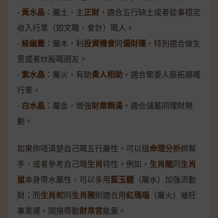
-
黃水晶
：屬土，主
正財
，適合五行缺土或者從事穩定
收入行業（如文職、會計）嘅人。
-
綠幽靈
：屬木，利
投資機會
同
偏財運
，特別適合做生
意或者炒股嘅朋友。
-
紫水晶
：屬火，有助
貴人相助
，適合需要人脈拓展嘅
行業。
-
白水晶
：屬金，增強
財庫飽滿
，適合儲蓄同理財規
劃。
如果你唔清楚自己嘅五行屬性，可以搵
命理分析
師幫
手，或者參考自己嘅
生肖
特性。例如，
生肖龍
同
生肖
鼠
本身帶水屬性，可以多用
藍玉髓
（屬水）加強流動
財；而
生肖蛇
同
生肖豬
則適合用
紅瑪瑙
（屬火）催旺
事業運，間接帶動
財帛宮
能量。