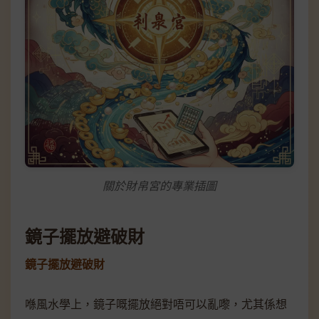
關於財帛宮的專業插圖
鏡子擺放避破財
鏡子擺放避破財
喺風水學上，鏡子嘅擺放絕對唔可以亂嚟，尤其係想