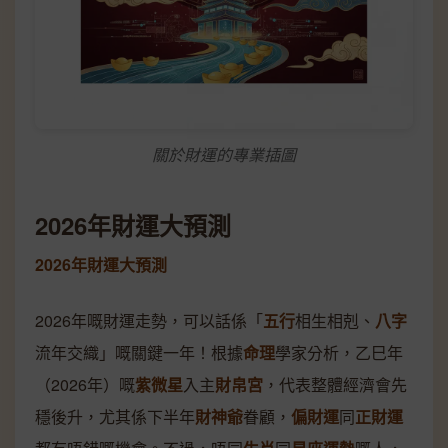
關於財運的專業插圖
2026年財運大預測
2026年財運大預測
2026年嘅財運走勢，可以話係「
五行
相生相剋、
八字
流年交織」嘅關鍵一年！根據
命理
學家分析，乙巳年
（2026年）嘅
紫微星
入主
財帛宮
，代表整體經濟會先
穩後升，尤其係下半年
財神爺
眷顧，
偏財運
同
正財運