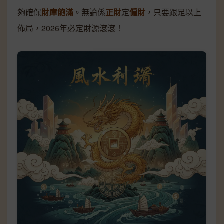
夠確保
財庫飽滿
。無論係
正財
定
偏財
，只要跟足以上
佈局，2026年必定財源滾滾！