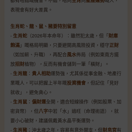
都有唔錯嘅機會。不過，唔同
生肖
同
星座運勢
嘅人，
表現會有好大差異。
生肖蛇、龍、鼠、豬要特別留意
-
生肖蛇
（2026年本命年）：雖然犯太歲，但「
財庫
飽滿
」嘅格局明顯，只要避開高風險投資，穩守
正財
（如加薪、升職），再配合
風水
佈局（例如東南方擺
放
招財
植物），反而有機會儲到一筆「橫財」。
-
生肖龍
：
貴人相助
運勢強，尤其係從事金融、地產行
業嘅人，可以把握上半年嘅
投資機會
，但記住「見好
就收」，避免貪心。
-
生肖鼠
：
偏財運
全開，適合短線操作（例如股票、加
密貨幣），但
八字
中若「水」過旺（命理術語），就
要小心破財，建議佩戴黃水晶平衡運勢。
-
生肖豬
：沖太歲之年，容易有意外開支，但
財帛宮
有