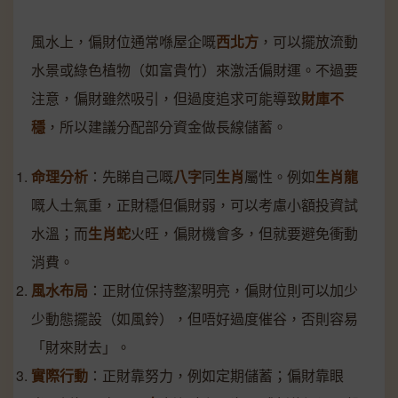
風水上，偏財位通常喺屋企嘅
西北方
，可以擺放流動
水景或綠色植物（如富貴竹）來激活偏財運。不過要
注意，偏財雖然吸引，但過度追求可能導致
財庫不
穩
，所以建議分配部分資金做長線儲蓄。
命理分析
：先睇自己嘅
八字
同
生肖
屬性。例如
生肖龍
嘅人土氣重，正財穩但偏財弱，可以考慮小額投資試
水溫；而
生肖蛇
火旺，偏財機會多，但就要避免衝動
消費。
風水布局
：正財位保持整潔明亮，偏財位則可以加少
少動態擺設（如風鈴），但唔好過度催谷，否則容易
「財來財去」。
實際行動
：正財靠努力，例如定期儲蓄；偏財靠眼