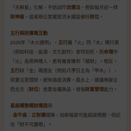
「天解星」化解，不妨試吓
改運法
，例如每月初一拜
財神爺
，或者辦公室擺放流水擺設催旺
財位
。
五行與財運嘅互動
2026年「木火通明」，
五行
屬「火」同「木」嘅行業
（例如科技、能源、文化創作）會特別旺，而
命理
中
「火」為用神嘅人，更有機會賺到「橫財」。相反，
五行
缺「金」嘅朋友（例如
八字
日主為「甲木」），
就要注意理財，避免過度消費。風水上，建議喺屋企
西北方（
財位
）放置金屬飾品，增強
財富管理
能力。
星座運勢嘅財運提示
-
金牛座
：
正財運
穩陣，加薪幅度可能超過預期，但記
住「財不可露眼」。