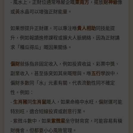
- 風水上，正財位通常喺屋企嘅
東南方
，擺放
財神爺
像
或黃水晶可以增強正財能量。
如果想提升正財運，可以專注喺
貴人相助
同技能提
升，例如報讀進修課程或擴大人脈網絡，因為正財講
求「種瓜得瓜」嘅因果關係。
偏財
就係指非固定收入，例如投資收益、彩票中獎、
副業收入，甚至係突如其來嘅贈與。喺
五行
學說中，
偏財多數同「水」元素有關，代表流動性同不確定
性。例如：
-
生肖豬
同
生肖鼠
嘅人，如果命格中水旺，偏財運可能
特別旺，適合短線投資或創意行業。
- 紫微斗數中，如果
紫微星
坐守財帛宮，可能容易有橫
財機會，但都要小心風險管理。