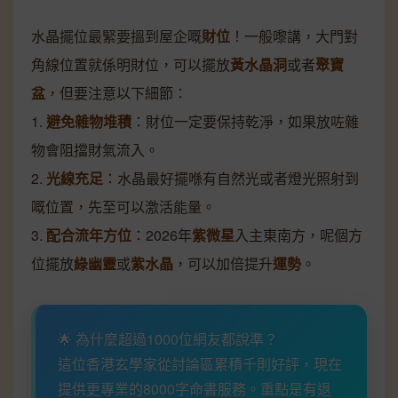
水晶擺位最緊要搵到屋企嘅
財位
！一般嚟講，大門對
角線位置就係明財位，可以擺放
黃水晶洞
或者
聚寶
盆
，但要注意以下細節：
1.
避免雜物堆積
：財位一定要保持乾淨，如果放咗雜
物會阻擋財氣流入。
2.
光線充足
：水晶最好擺喺有自然光或者燈光照射到
嘅位置，先至可以激活能量。
3.
配合流年方位
：2026年
紫微星
入主東南方，呢個方
位擺放
綠幽靈
或
紫水晶
，可以加倍提升
運勢
。
🌟 為什麼超過1000位網友都說準？
這位香港玄學家從討論區累積千則好評，現在
提供更專業的8000字命書服務。重點是有退