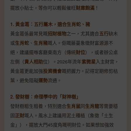
擺放小貼士，等你可以輕鬆催旺
財庫飽滿
！
1. 黃金葛：五行屬木，適合生肖蛇、豬
黃金葛係最常見嘅
招財植物
之一，尤其適合
五行
缺木
或
生肖蛇
、
生肖豬
嘅人。佢嘅藤蔓象徵財富源源不
絕，建議擺喺客廳東南方（傳統
財位
），或者辦公桌
左側（
貴人相助
位）。2026年流年
紫微星
入主財宮，
黃金葛更能加強
投資機會
嘅把握力。記得定期修剪枯
葉，避免阻礙
運勢
流通。
2. 發財樹：命理學中的「財神樹」
發財樹粗生粗養，特別適合
生肖鼠
同
生肖龍
等需要穩
固
正財
嘅人。風水上建議用泥土種植（象徵「土生
金」），擺放大門45度角嘅明財位。如果想加強效