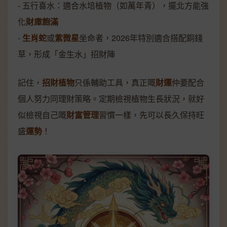
- 五行喜水：適合水培植物（如萬年青），擺北方能強
化
財庫飽滿
-
生肖蛇
或
紫微星
坐命者，2026年特別適合搭配銅錢
草，形成「金生水」招財陣
記住，
招財植物
只係輔助工具，真正嘅
財運
仲要配合
個人努力同理財策略。定期檢視植物生長狀況，就好
似檢視自己嘅
財富管理
習慣一樣，先可以長久保持旺
盛
運勢
！