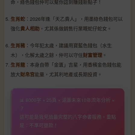
命，綠色錢包仲可以幫你諗到賺錢新點子！
生肖蛇
：2026年逢「天乙貴人」，用墨綠色錢包可以
強化
貴人相助
，尤其係做銷售行業嘅蛇仔蛇女。
生肖豬
：今年犯太歲，建議用寶藍色錢包（水生
木），化解太歲之餘，仲可以守住
財富管理
。
生肖龍
：本身自帶「金匱」吉星，用香檳金色錢包能
放大
財帛宮
能量，尤其利地產或長期投資。
📊 8000字 × 25頁 × 涵蓋未來10年流年分析 =
？
這可能是我見過最完整的八字命書服務。重點
是：不準可退款！