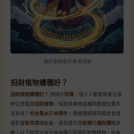
關於紫微星的專業插圖
招財植物邊種好？
招財植物邊種好？
想提升
財運
，唔少人都會喺屋企或
辦公室擺放
招財植物
，但原來揀啱品種同擺放位置先
至有效！根據
風水
同
命理
學，植物嘅選擇同擺放會直
接影響
財帛宮
嘅能量，甚至關乎
正財運
同
偏財運
嘅流
動。以下就同大家分享幾種公認最旺財嘅植物，仲有