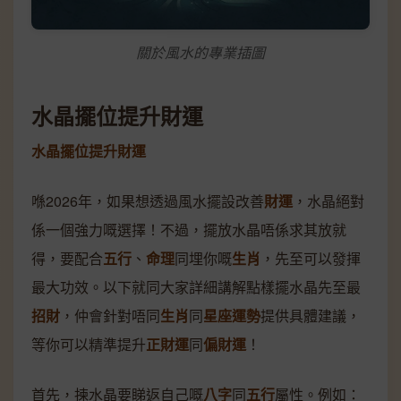
關於風水的專業插圖
水晶擺位提升財運
水晶擺位提升財運
喺2026年，如果想透過風水擺設改善
財運
，水晶絕對
係一個強力嘅選擇！不過，擺放水晶唔係求其放就
得，要配合
五行
、
命理
同埋你嘅
生肖
，先至可以發揮
最大功效。以下就同大家詳細講解點樣擺水晶先至最
招財
，仲會針對唔同
生肖
同
星座運勢
提供具體建議，
等你可以精準提升
正財運
同
偏財運
！
首先，揀水晶要睇返自己嘅
八字
同
五行
屬性。例如：