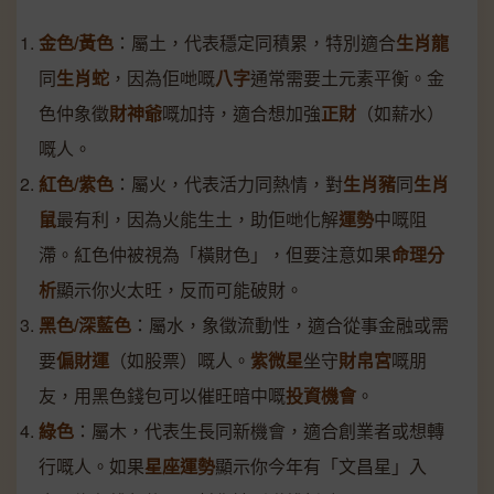
金色/黃色
：屬土，代表穩定同積累，特別適合
生肖龍
同
生肖蛇
，因為佢哋嘅
八字
通常需要土元素平衡。金
色仲象徵
財神爺
嘅加持，適合想加強
正財
（如薪水）
嘅人。
紅色/紫色
：屬火，代表活力同熱情，對
生肖豬
同
生肖
鼠
最有利，因為火能生土，助佢哋化解
運勢
中嘅阻
滯。紅色仲被視為「橫財色」，但要注意如果
命理分
析
顯示你火太旺，反而可能破財。
黑色/深藍色
：屬水，象徵流動性，適合從事金融或需
要
偏財運
（如股票）嘅人。
紫微星
坐守
財帛宮
嘅朋
友，用黑色錢包可以催旺暗中嘅
投資機會
。
綠色
：屬木，代表生長同新機會，適合創業者或想轉
行嘅人。如果
星座運勢
顯示你今年有「文昌星」入