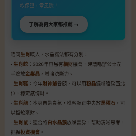
款保證，零風險！
了解為何大家都推薦 →
唔同
生肖
嘅人，水晶擺法都有分別：
-
生肖蛇
：2026年容易有
橫財
機會，建議喺辦公桌左
手邊放
金髮晶
，增強決斷力。
-
生肖豬
：今年
財神爺
眷顧，可以用
粉晶
擺喺睡房西北
位，穩定感情財。
-
生肖龍
：本身自帶貴氣，喺客廳正中央放
黑曜石
，可
以擋煞聚財。
-
生肖鼠
：適合將
白水晶簇
放喺書房，幫助清晰思考，
把握
投資機會
。