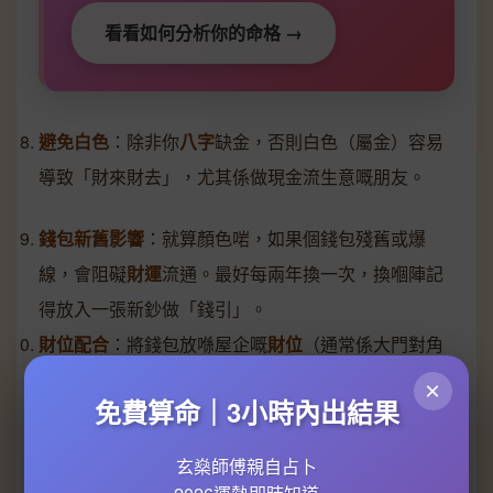
看看如何分析你的命格 →
避免白色
：除非你
八字
缺金，否則白色（屬金）容易
導致「財來財去」，尤其係做現金流生意嘅朋友。
錢包新舊影響
：就算顏色啱，如果個錢包殘舊或爆
線，會阻礙
財運
流通。最好每兩年換一次，換嗰陣記
得放入一張新鈔做「錢引」。
財位配合
：將錢包放喺屋企嘅
財位
（通常係大門對角
線位置），顏色選擇可以同方位配合。例如東南方屬
×
免費算命｜3小時內出結果
木，放綠色錢包效果加倍！
實例分享
玄燊師傅親自占卜
有位做保險嘅客人，本身
生肖鼠
，2024年業績平平。