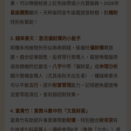
果，可以喺樹枝掛上紅色絲帶或小元寶裝飾。2026年
星座運勢
顯示，天秤座同金牛座擺放發財樹，對
橫財
特別有幫助！
3. 錢串景天：激活偏財運的小能手
呢種多肉植物外形似串串銅錢，係催旺
偏財運
嘅首
選。適合從事銷售、投資等行業嘅人，擺放喺電腦旁
或收銀機附近最佳。
八字
中帶「偏財星」或
命理分析
顯示需補金嘅人（尤其係秋天出生者），種錢串景天
可以平衡
五行
，提升
財富管理
能力。記得避免擺放喺
浴室等陰濕位，會削弱招財效果。
4. 富貴竹：紫微斗數中的「文昌財星」
富貴竹有助提升事業運帶動
財運
，特別適合
財帛宮
有
化祿或化科星嘅人。傳統會用6支（象徵「六合」）或